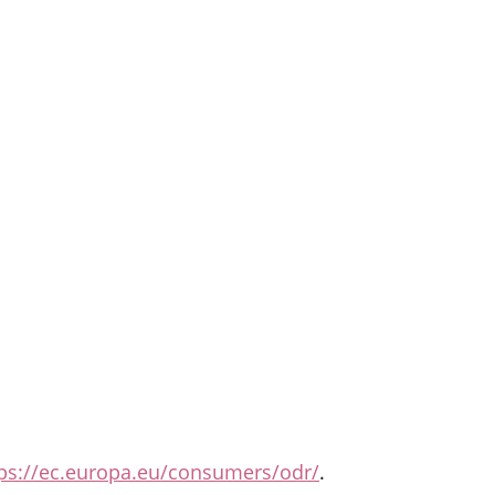
tps://ec.europa.eu/consumers/odr/
.