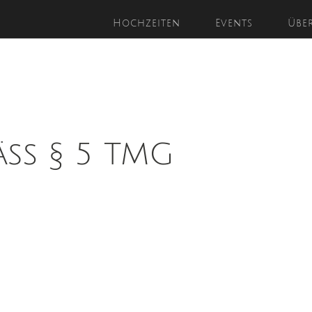
Hochzeiten
Events
Übe
äß § 5 TMG